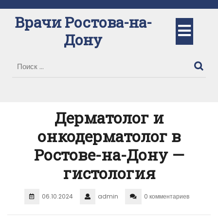
Перейти
к
Врачи Ростова-на-
Кно
содержимому
Дону
Отк
Дерматолог и
онкодерматолог в
Ростове-на-Дону —
гистология
06.10.2024
admin
0 комментариев