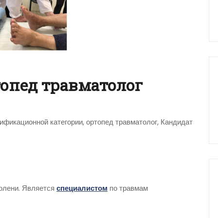
топед травматолог
фикационной категории, ортопед травматолог, Кандидат
голени. Является
специалистом
по травмам