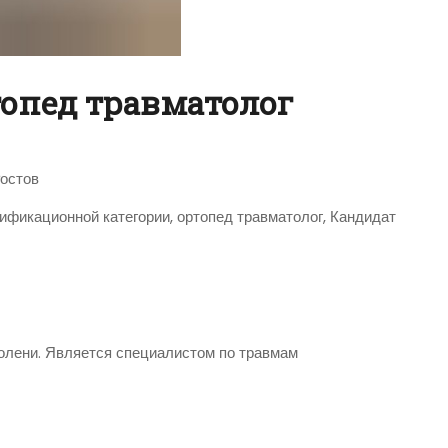
топед травматолог
Ростов
фикационной категории, ортопед травматолог, Кандидат
голени. Является специалистом по травмам