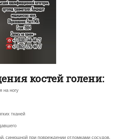
ния костей голени:
я на ногу
гких тканей
давшего
ной, синюшной при повреждении отломками сосудов,