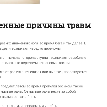
ненные причины травм
езких движениях ноги, во время бега и так далее. В
льцев и возникают нередко переломы.
ется тыльная сторона ступни , возникают серьёзные
ся сложные переломы плюсневых костей.
икают растяжения связок или вывихи , повреждается
.
 предмет летом во время прогулки босиком, также
ткрытые раны. Открытые раны несут за собой
е вызывают столбняк.
виды травм, и переломы, и ушибы.