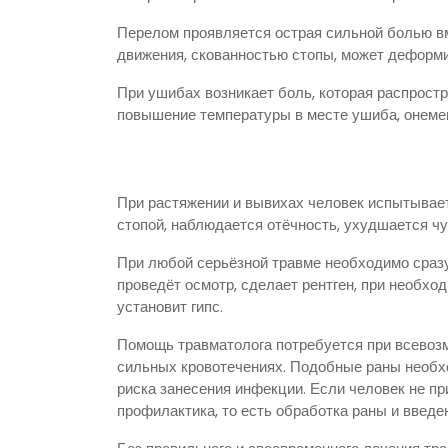
Перелом проявляется острая сильной болью вм
движения, скованностью стопы, может деформ
При ушибах возникает боль, которая распростр
повышение температуры в месте ушиба, онемен
При растяжении и вывихах человек испытывает
стопой, наблюдается отёчность, ухудшается чу
При любой серьёзной травме необходимо сразу
проведёт осмотр, сделает рентген, при необхо
установит гипс.
Помощь травматолога потребуется при всевозм
сильных кровотечениях. Подобные раны необх
риска занесения инфекции. Если человек не пр
профилактика, то есть обработка раны и введе