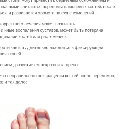
авма стопы могут привести к серьёзным осложнениям и
 опасными считаются переломы плюсневых костей, после
ся, и развивается хромота на фоне изменений.
корректного лечения может возникать
т и иные воспаления суставов, может быть потеряна
щивании костей или растяжениях.
абатывается , длительно находится в фиксирующей
ния тканей.
нием , развитие ем некроза и гангрены.
-за неправильного возвращения костей после переломов,
в и так далее.