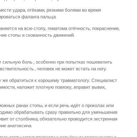
есте удара, отёками, резкими болями во время
ироваться фаланга пальца.
аняется на всю стопу, гематома отёчность, покраснение,
ие стопы и скованность движений.
 сильную боль , особенно при попытках пошевелить
вствительность , человек не может встать на ногу.
 же обратиться к хорошему травматологу. Специалист
димости, наложит плотную повязку, вправит вывих,
ожных ранах стопы, и если речь идёт о проколах или
одимо обрабатывать сразу правильно для уменьшения
ивит от столбняка, обязательно проводится экстренная
ние анатоксина.