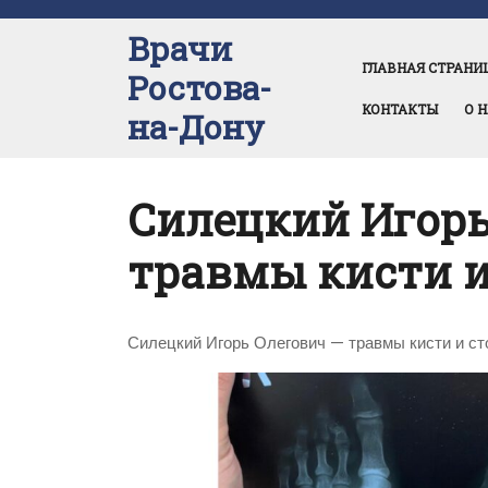
Перейти
к
Врачи
содержимому
ГЛАВНАЯ СТРАНИ
Ростова-
КОНТАКТЫ
О 
на-Дону
Силецкий Игорь
травмы кисти 
Силецкий Игорь Олегович — травмы кисти и с