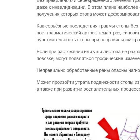
Без правильного и своевременного лечения тр
даже к инвалидизации. В этом плане наиболее
получения которых стопа может деформировать
Как серьёзные последствия травмы стопы без 
посттравматический артроз, гемартроз, синови
чувствительность стопы при неправильном сра
Если при растяжении или уши листопа не разр
повязке, могут появляться трофические измене
Неправильно обработанные раны опасны нагное
Может произойти утрата подвижности стопы из
а также при развитии воспалительных процессо