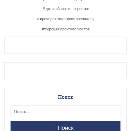
#детскийпроктологростов
#врачпроктологвростовенадону
#хорошийпроктологростов
Поиск
Поиск