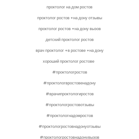
проктолог на дом ростов
проктолог ростов +на дону отзывы
проктолог ростов +на дону вызов
детский проктолог ростов
врач проктолог +в ростове +на дону
хороший проктолог ростове
#проктологростов
#проктологвростовенадону
#врачипроктологиростов
#проктологростовотзывы
#проктологнадомростов
#проктологростовнадонуотзывы
#проктологростовнадонувызов