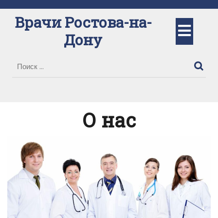
Перейти
к
Врачи Ростова-на-
Кно
содержимому
Дону
Отк
О нас