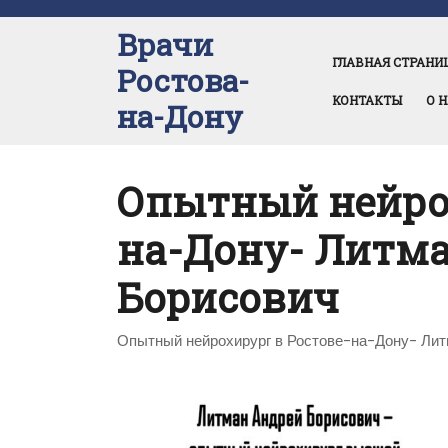
Перейти
к
Врачи
содержимому
ГЛАВНАЯ СТРАНИ
Ростова-
КОНТАКТЫ
О 
на-Дону
Опытный нейрох
на-Дону- Литм
Борисович
Опытный нейрохирург в Ростове-на-Дону- Ли