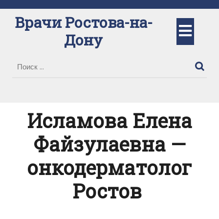
Перейти
к
Врачи Ростова-на-
Кно
содержимому
Дону
Отк
Исламова Елена
Файзулаевна —
онкодерматолог
Ростов