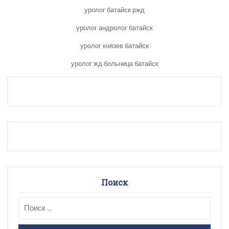
уролог батайск ржд
уролог андролог батайск
уролог князев батайск
уролог жд больница батайск
Поиск